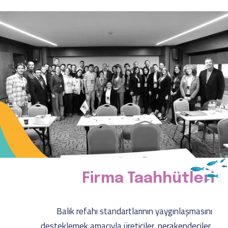
Firma Taahhütleri
Balık refahı standartlarının yaygınlaşmasını 
desteklemek amacıyla üreticiler, perakendeciler, 