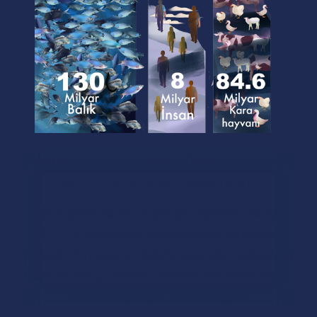
Balıklar, dünya genelinde çiftliklerde en çok 
yetiştirilen omurgalı hayvanlardır.
Dünya genelinde her yıl gıda için toplamda yaklaşık 
1.2–2.3 trilyon balık öldürülmektedir; bu sayının 
yaklaşık 130 milyarı çiftliklerde yetiştirilen balıklardan 
oluşmaktadır. Çiftliklerde öldürülen balık sayısı, dünya 
nüfusunun yaklaşık 16 katına eşittir.